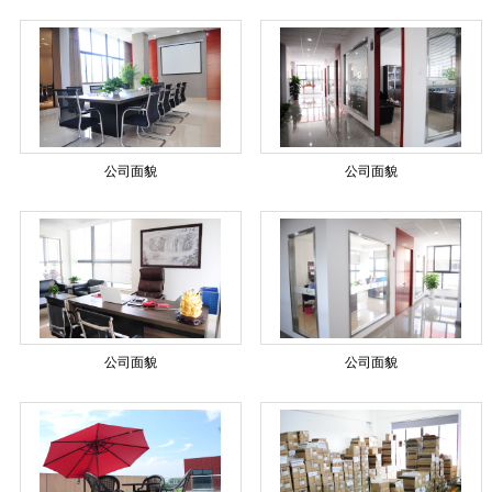
公司面貌
公司面貌
公司面貌
公司面貌