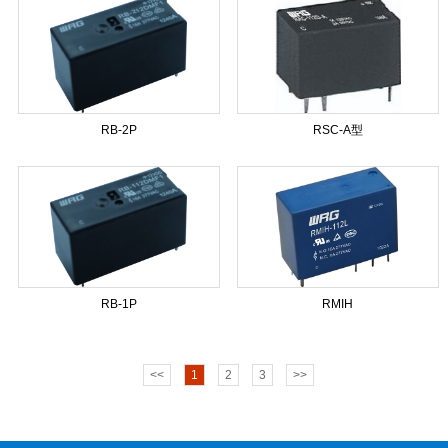
RB-2P
RSC-A型
RB-1P
RMIH
<<
1
2
3
>>