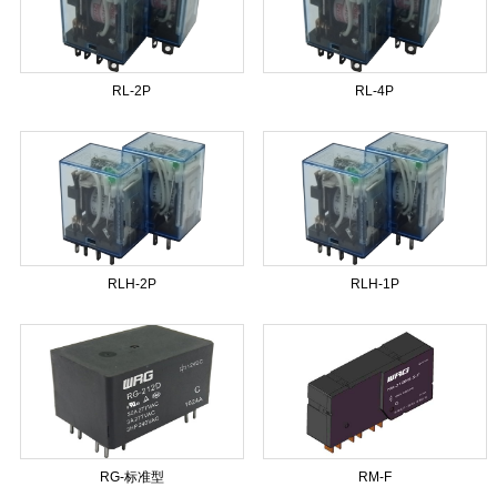
RL-2P
RL-4P
RLH-2P
RLH-1P
RG-标准型
RM-F