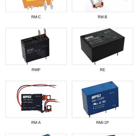
RM-C
RM-B
RMIF
RE
RM-A
RMI-1P