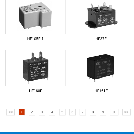
HF105F-1
HF37F
HF160F
HF161F
<<
1
2
3
4
5
6
7
8
9
10
>>