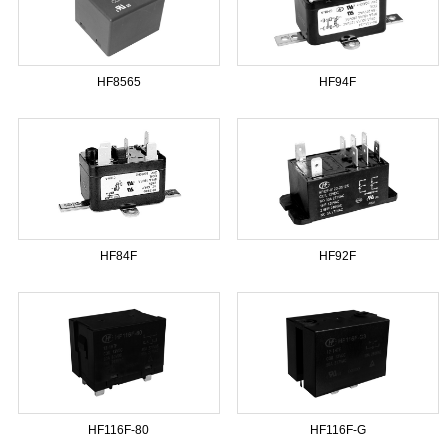
HF8565
HF94F
HF84F
HF92F
HF116F-80
HF116F-G