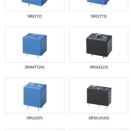
SRI(T72)
SRD(T73)
SRIH(T72H)
SRG(4123)
SRU(22F)
SRSC(4103)