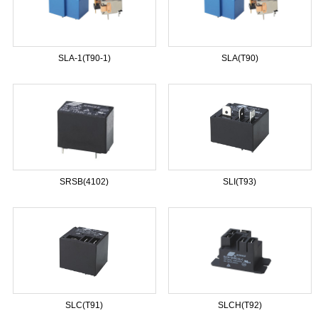
SLA-1(T90-1)
SLA(T90)
SRSB(4102)
SLI(T93)
SLC(T91)
SLCH(T92)