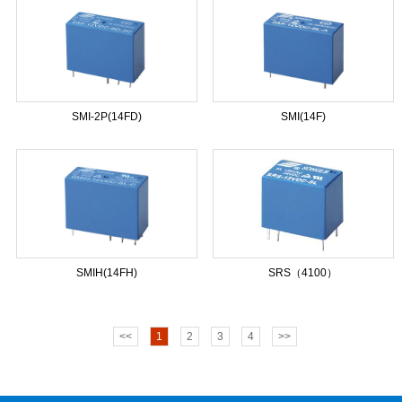
SMI-2P(14FD)
SMI(14F)
SMIH(14FH)
SRS（4100）
<<
1
2
3
4
>>