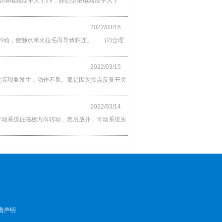
型继电器应不大于2V；静态型继电器应不大于
2022/03/16
重的抖动，使触点窜火拉毛而导致粘连。 (2)合理
2022/03/15
化等现象发生，动作不良。那是因为接点反复开关
2022/03/14
可动系统往磁极方向转动，然后放开，可动系统应
责声明