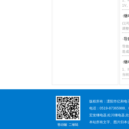
1、
1
继
·
(1
调整
导
·
导致
造成
继
·
1、
当
版权所有：溧阳市亿和电
电话：0519-873659
宏发继电器
,
松川继电器
,
欣
本站所有文字、图片归本