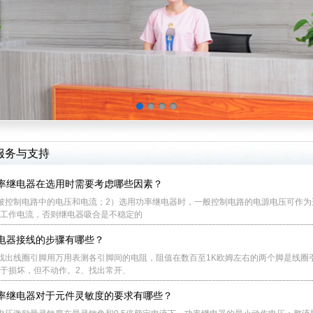
服务与支持
率继电器在选用时需要考虑哪些因素？
被控制电路中的电压和电流；2）选用功率继电器时，一般控制电路的电源电压可作
工作电流，否则继电器吸合是不稳定的
电器接线的步骤有哪些？
找出线圈引脚用万用表测各引脚间的电阻，阻值在数百至1K欧姆左右的两个脚是线圈
于损坏，但不动作。2、找出常开、
率继电器对于元件灵敏度的要求有哪些？