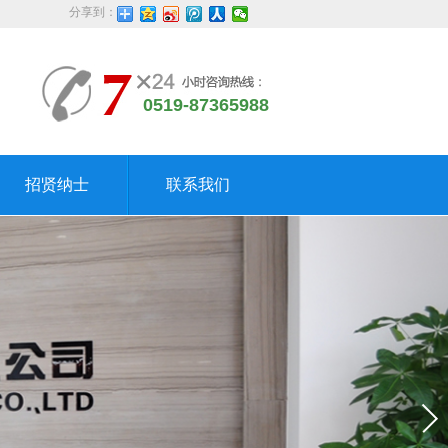
分享到：
0519-87365988
招贤纳士
联系我们