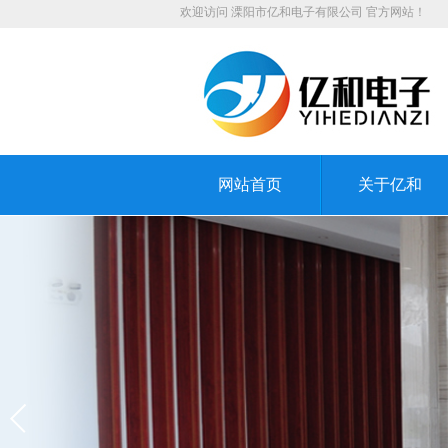
欢迎访问 溧阳市亿和电子有限公司 官方网站！
网站首页
关于亿和