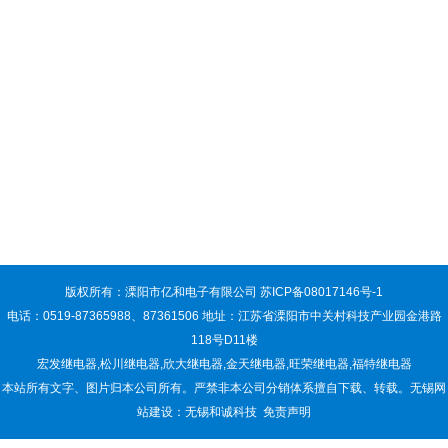
版权所有：溧阳市亿和电子有限公司
苏ICP备08017146号-1
电话：0519-87365988、87361506 地址：江苏省溧阳市中关村科技产业园金港路
118号D11楼
宏发继电器
,
松川继电器
,
欣大继电器
,
金天继电器
,
旺荣继电器
,
福特继电器
本站所有文字、图片归本公司所有。严禁非本公司分销体系擅自下载、转载。
无锡网
站建设：无锡和诚科技
免责声明