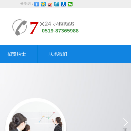
分享到：
0519-87365988
招贤纳士
联系我们