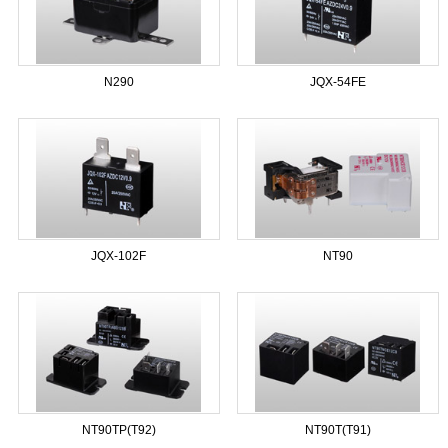
N290
JQX-54FE
JQX-102F
NT90
NT90TP(T92)
NT90T(T91)